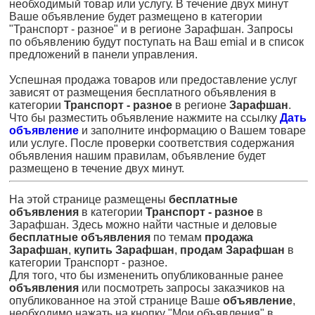
необходимый товар или услугу. В течение двух минут
Ваше объявление будет размещено в категории
"Транспорт - разное" и в регионе Зарафшан. Запросы
по объявлению будут поступать на Ваш emial и в список
предложений в панели управления.
Успешная продажа товаров или предоставление услуг
зависят от размещения бесплатного объявления в
категории
Транспорт - разное
в регионе
Зарафшан
.
Что бы разместить объявление нажмите на ссылку
Дать
объявление
и заполните информацию о Вашем товаре
или услуге. После проверки соответствия содержания
объявления нашим правилам, объявление будет
размещено в течение двух минут.
На этой странице размещены
бесплатные
объявления
в категории
Транспорт - разное
в
Зарафшан. Здесь можно найти частные и деловые
бесплатные объявления
по темам
продажа
Зарафшан
,
купить Зарафшан
,
продам Зарафшан
в
категории Транспорт - разное.
Для того, что бы измененить опубликованные ранее
объявления
или посмотреть запросы заказчиков на
опубликованное на этой странице Ваше
объявление
,
необходимо нажать на кнопку "Мои объявления" в