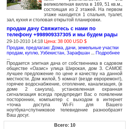
великолепная вилла в 169, 51 кв.м.,
состоящая из 2 этажей. На первом
этаже находится 1 спальня, туалет,
зал, кухня и столовая открытой планировки.
продам дачу Свяжитесь с нами по
телефону +998909337305 и мы будем рады
29-10-2010 14:18
Цена: 38 000 USD $
Продам, предлагаю: Дома, дачи, земельные участки
продам, куплю
,
Узбекистан, Зарафшан
...
Подробнее
...
Продается элитная дача от собственника в садовом
обществе «Оазис» улица Широкая, дом 3. САМОЕ
лучшее предложение по цене и качеству на данной
местности. Дом жилой, 5 комнат (везде евроремонт),
горячее водоснабжение, отопление, канализация, (в
доме 2 санузла), установленная охранная
сигнализация всегда предупредит Вас о появлении
посторонних, компьютер с выходом в интернет
+точка доступа Wi-Fi для Вашего
ноутбука+спутниковое телевидение разнообразят
Ваш досуг.
Всего: 10