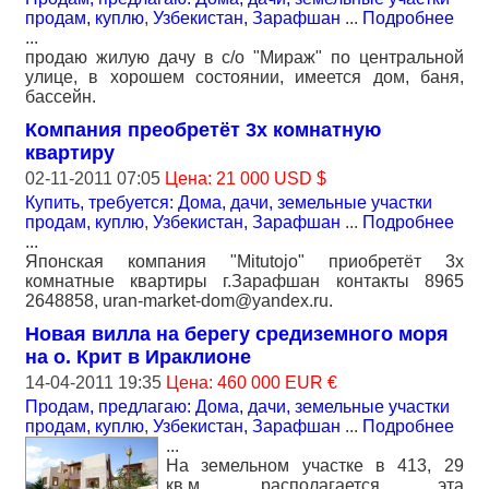
продам, куплю
,
Узбекистан, Зарафшан
...
Подробнее
...
продаю жилую дачу в с/о "Мираж" по центральной
улице, в хорошем состоянии, имеется дом, баня,
бассейн.
Компания преобретёт 3х комнатную
квартиру
02-11-2011 07:05
Цена: 21 000 USD $
Купить, требуется: Дома, дачи, земельные участки
продам, куплю
,
Узбекистан, Зарафшан
...
Подробнее
...
Японская компания "Mitutojo" приобретёт 3х
комнатные квартиры г.Зарафшан контакты 8965
2648858, uran-market-dom@yandex.ru.
Новая вилла на берегу средиземного моря
на о. Крит в Ираклионе
14-04-2011 19:35
Цена: 460 000 EUR €
Продам, предлагаю: Дома, дачи, земельные участки
продам, куплю
,
Узбекистан, Зарафшан
...
Подробнее
...
На земельном участке в 413, 29
кв.м. располагается эта