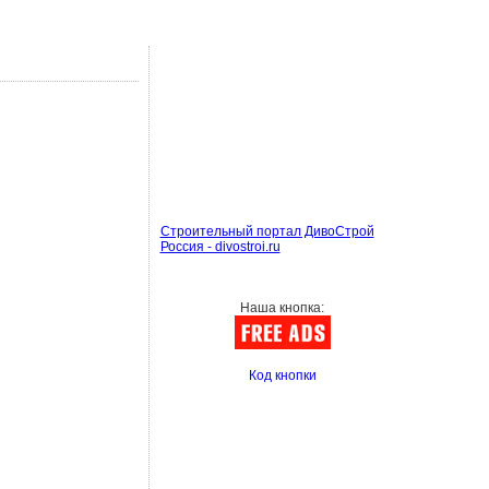
Строительный портал ДивоСтрой
Россия - divostroi.ru
Наша кнопка:
Код кнопки