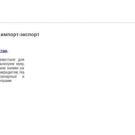
, импорт-экспорт
стан,
екистане для
ализуем муку,
аем заявки на
ккредитив. На
еринарные и
еграмм