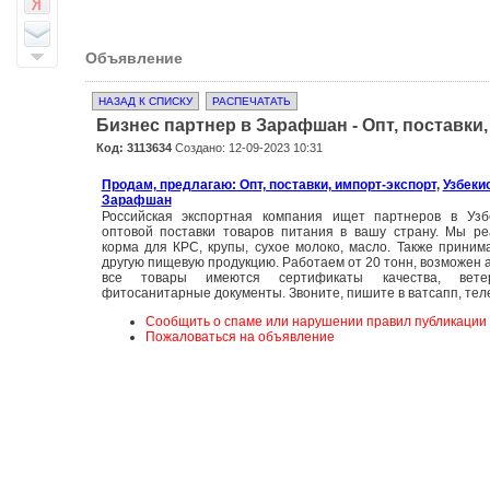
Объявление
НАЗАД К СПИСКУ
РАСПЕЧАТАТЬ
Бизнес партнер в Зарафшан - Опт, поставки
Код: 3113634
Создано: 12-09-2023 10:31
Продам, предлагаю: Опт, поставки, импорт-экспорт
,
Узбеки
Зарафшан
Российская экспортная компания ищет партнеров в Узб
оптовой поставки товаров питания в вашу страну. Мы ре
корма для КРС, крупы, сухое молоко, масло. Также приним
другую пищевую продукцию. Работаем от 20 тонн, возможен а
все товары имеются сертификаты качества, вет
фитосанитарные документы. Звоните, пишите в ватсапп, тел
Сообщить о спаме или нарушении правил публикации
Пожаловаться на объявление