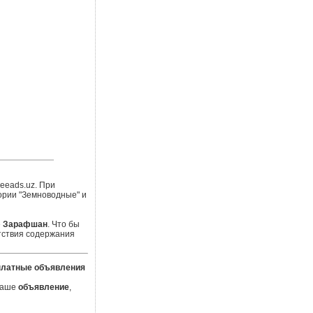
eeads.uz. При
ории "Земноводные" и
е
Зарафшан
. Что бы
тствия содержания
платные объявления
 Ваше
объявление
,