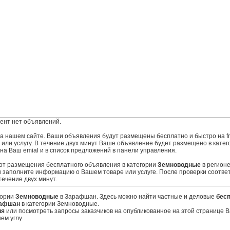
ент нет объявлений.
 на нашем сайте. Ваши объявления будут размещены бесплатно и быстро на fr
ли услугу. В течение двух минут Ваше объявление будет размещено в катег
на Ваш emial и в список предложений в панели управления.
 от размещения бесплатного объявления в категории
Земноводные
в регион
 заполните информацию о Вашем товаре или услуге. После проверки соотве
ечение двух минут.
гории
Земноводные
в Зарафшан. Здесь можно найти частные и деловые
бес
рафшан
в категории Земноводные.
ия
или посмотреть запросы заказчиков на опубликованное на этой странице
ем углу.