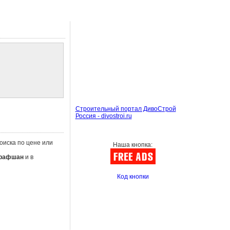
Строительный портал ДивоСтрой
Россия - divostroi.ru
оиска по цене или
Наша кнопка:
рафшан
и в
Код кнопки