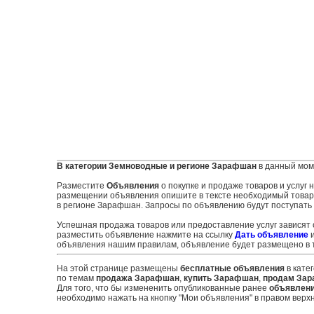
В категории Земноводные и регионе Зарафшан
в данный мом
Разместите
Объявления
о покупке и продаже товаров и услуг
размещении объявления опишите в тексте необходимый товар и
в регионе Зарафшан. Запросы по объявлению будут поступать 
Успешная продажа товаров или предоставление услуг зависят
разместить объявление нажмите на ссылку
Дать объявление
и
объявления нашим правилам, объявление будет размещено в т
На этой странице размещены
бесплатные объявления
в кате
по темам
продажа Зарафшан
,
купить Зарафшан
,
продам За
Для того, что бы измененить опубликованные ранее
объявлен
необходимо нажать на кнопку "Мои объявления" в правом верхн