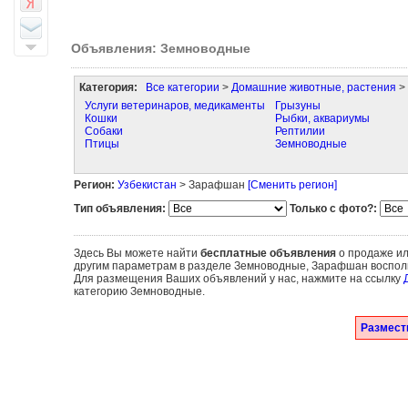
Объявления: Земноводные
Категория:
Все категории
>
Домашние животные, растения
>
Услуги ветеринаров, медикаменты
Грызуны
Кошки
Рыбки, аквариумы
Собаки
Рептилии
Птицы
Земноводные
Регион:
Узбекистан
> Зарафшан
[Сменить регион]
Тип объявления:
Только с фото?:
Здесь Вы можете найти
бесплатные объявления
о продаже ил
другим параметрам в разделе Земноводные, Зарафшан воспол
Для размещения Ваших объявлений у нас, нажмите на ссылку
категорию Земноводные.
Размест