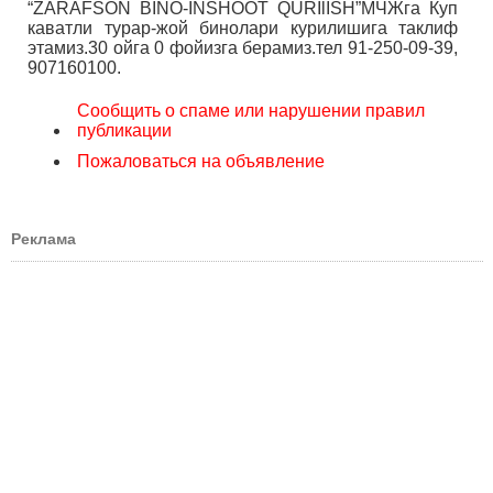
“ZARAFSON BINO-INSHOOT QURIlISH”МЧЖга Куп
каватли турар-жой бинолари курилишига таклиф
этамиз.30 ойга 0 фойизга берамиз.тел 91-250-09-39,
907160100.
Сообщить о спаме или нарушении правил
публикации
Пожаловаться на объявление
Реклама