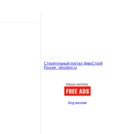
Строительный портал ДивоСтрой
Россия - divostroi.ru
Наша кнопка:
Код кнопки