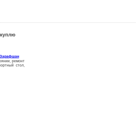
 куплю
, Зарафшан
оянии, ремонт
портный стол,