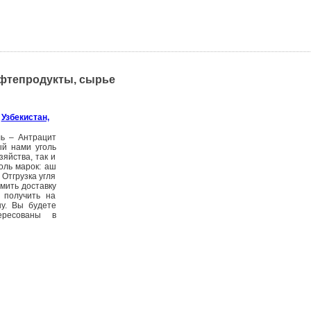
ефтепродукты, сырье
,
Узбекистан,
ль – Антрацит
ый нами уголь
яйства, так и
оль марок: аш
). Отгрузка угля
мить доставку
 получить на
ну. Вы будете
ересованы в