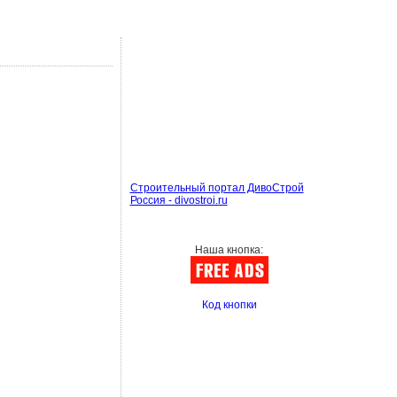
Строительный портал ДивоСтрой
Россия - divostroi.ru
Наша кнопка:
Код кнопки