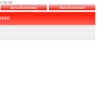
 1736788
Дать объявление
Мои объявления
ение