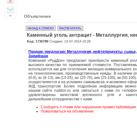
Объявление
НАЗАД К СПИСКУ
РАСПЕЧАТАТЬ
Каменный уголь антрацит - Металлургия, н
Код: 1736788
Создано: 13-07-2014 10:28
Продам, предлагаю: Металлургия, нефтепродукты, сырье
Зарафшан
Компания «РудДон» предлагает приобрести каменный уго
высокого качества по приемлемой стоимости. Поставляем
используется как для отопления жилищно-коммунального хоз
на технологические, производственные нужды. В наличии уг
(0-6), ас (6-13), ам (13-25), ао (25-70), ако (25-100), ак (50-100
осуществляется и на условиях самовывоза, и возможно офор
Ж/Д транспортом. Более подробную информацию можно
нашем сайте ruddon.ru или связаться с нами по телефо
удовлетворены качеством купленного угля и заинт
дальнейшем сотрудничестве с нами.
Сообщить о спаме или нарушении правил публикации
Пожаловаться на объявление