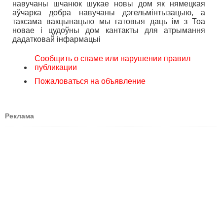
навучаны шчанюк шукае новы дом як нямецкая
аўчарка добра навучаны дэгельмінтызацыю, а
таксама вакцынацыю мы гатовыя даць ім з Тоа
новае і цудоўны дом кантакты для атрымання
дадатковай інфармацыі
Сообщить о спаме или нарушении правил
публикации
Пожаловаться на объявление
Реклама