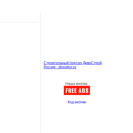
Строительный портал ДивоСтрой
Россия - divostroi.ru
Наша кнопка:
Код кнопки