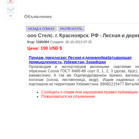
Объявление
НАЗАД К СПИСКУ
РАСПЕЧАТАТЬ
ооо Стелс. г. Красноярск. РФ - Лесная и 
Код: 1565084
Создано: 18-10-2013 07:25
Цена: 100 USD $
Продам, предлагаю: Лесная и деревообрабатывающая
промышленность
,
Узбекистан, Зарафшан
Производим и экспортируем вагонными партиями пи
обрезные Сосна ГОСТ 8486-86 сорт 0, 1, 2, 3 (доска, брус)
ежемесячно. А так же Оцилиндрованное бревно, вагонка
погонаж (сосна, лиственница, кедр). Ищем надежных 
партнеров на территории Узбекистана. 89082215477 Витали
Сообщить о спаме или нарушении правил публикации
Пожаловаться на объявление