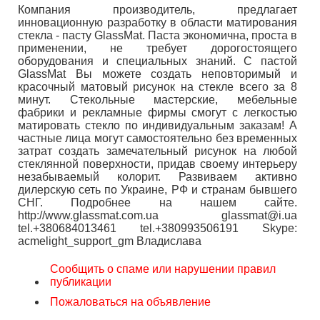
Компания производитель, предлагает
инновационную разработку в области матирования
стекла - пасту GlassMat. Паста экономична, проста в
применении, не требует дорогостоящего
оборудования и специальных знаний. С пастой
GlassMat Вы можете создать неповторимый и
красочный матовый рисунок на стекле всего за 8
минут. Стекольные мастерские, мебельные
фабрики и рекламные фирмы смогут с легкостью
матировать стекло по индивидуальным заказам! А
частные лица могут самостоятельно без временных
затрат создать замечательный рисунок на любой
стеклянной поверхности, придав своему интерьеру
незабываемый колорит. Развиваем активно
дилерскую сеть по Украине, РФ и странам бывшего
СНГ. Подробнее на нашем сайте.
http://www.glassmat.com.ua glassmat@i.ua
tel.+380684013461 tel.+380993506191 Skype:
acmelight_support_gm Владислава
Сообщить о спаме или нарушении правил
публикации
Пожаловаться на объявление