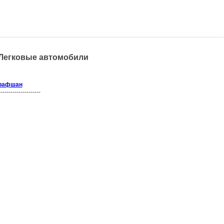
 Легковые автомобили
арафшан
----------------