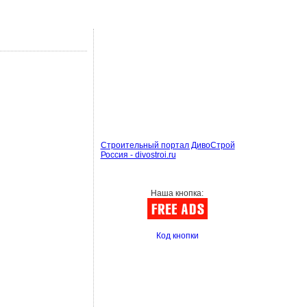
Строительный портал ДивоСтрой
Россия - divostroi.ru
Наша кнопка:
Код кнопки