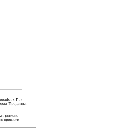
eeads.uz. При
ории "Продавцы,
ы
в регионе
ле проверки