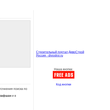
Строительный портал ДивоСтрой
Россия - divostroi.ru
Наша кнопка:
Код кнопки
уточнения поиска по
рафшан
и в