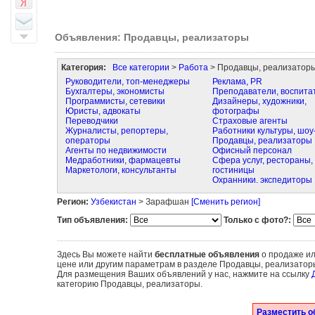
Объявления: Продавцы, реализаторы
Категория:
Все категории
>
Работа
> Продавцы, реализатор
Руководители, топ-менеджеры
Реклама, PR
Бухгалтеры, экономисты
Преподаватели, воспита
Программисты, сетевики
Дизайнеры, художники,
Юристы, адвокаты
фотографы
Переводчики
Страховые агенты
Журналисты, репортеры,
Работники культуры, шоу
операторы
Продавцы, реализаторы
Агенты по недвижимости
Офисный персонал
Медработники, фармацевты
Сфера услуг, рестораны,
Маркетологи, консультанты
гостиницы
Охранники. экспедиторы
Регион:
Узбекистан
> Зарафшан
[Сменить регион]
Тип объявления:
Только с фото?:
Здесь Вы можете найти
бесплатные объявления
о продаже ил
цене или другим параметрам в разделе Продавцы, реализатор
Для размещения Ваших объявлений у нас, нажмите на ссылку
категорию Продавцы, реализаторы.
Разместить о