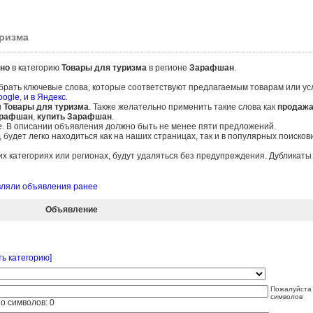
уризма
но
в категорию
Товары для туризма
в регионе
Зарафшан
.
брать ключевые слова, которые соответствуют предлагаемым товарам или ус
oogle
,
и в Яндекс
.
и
Товары для туризма
. Также желательно применить такие слова как
продаж
арафшан
,
купить Зарафшан
.
е. В описании объявления должно быть не менее пяти предложений.
удет легко находиться как на наших страницах, так и в популярных поисков
 категориях или регионах, будут удаляться без предупреждения. Дубликат
авляли объявления ранее
Объявление
ь категорию]
Пожалуйста 
символов
о символов:
0