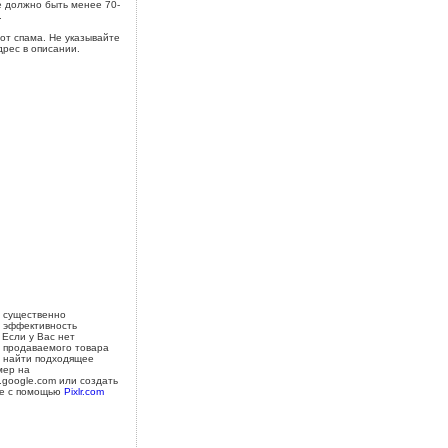
 должно быть менее 70-
.
от спама. Не указывайте
дрес в описании.
 существенно
 эффективность
 Если у Вас нет
 продаваемого товара
 найти подходящее
мер на
s.google.com или создать
е с помощью
Pixlr.com