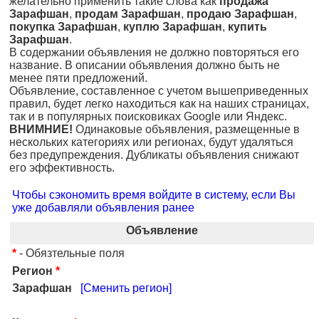
желательно применить такие слова как
продажа
Зарафшан
,
продам Зарафшан
,
продаю Зарафшан
,
покупка Зарафшан
,
куплю Зарафшан
,
купить
Зарафшан
.
В содержании объявления не должно повторяться его
название. В описании объявления должно быть не
менее пяти предложений.
Объявление, составленное с учетом вышеприведенных
правил, будет легко находиться как на наших страницах,
так и в популярных поисковиках Google или Яндекс.
ВНИМНИЕ!
Одинаковые объявления, размещенные в
нескольких категориях или регионах, будут удаляться
без предупреждения. Дубликаты объявления снижают
его эффективность.
Чтобы сэкономить время войдите в систему, если Вы
уже добавляли объявления ранее
Объявление
*
- Обязтельные поля
Регион
*
Зарафшан
[Сменить регион]