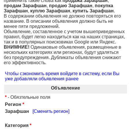
применить такие слова как
продажа Зарафшан
,
продам Зарафшан
,
продаю Зарафшан
,
покупка
Зарафшан
,
куплю Зарафшан
,
купить Зарафшан
.
В содержании объявления не должно повторяться его
название. В описании объявления должно быть не
менее пяти предложений.
Объявление, составленное с учетом вышеприведенных
правил, будет легко находиться как на наших страницах,
так и в популярных поисковиках Google или Яндекс.
ВНИМНИЕ!
Одинаковые объявления, размещенные в
нескольких категориях или регионах, будут удаляться
без предупреждения. Дубликаты объявления снижают
его эффективность.
Чтобы сэкономить время войдите в систему, если Вы
уже добавляли объявления ранее
Объявление
*
- Обязтельные поля
Регион
*
Зарафшан
[Сменить регион]
Категория
*