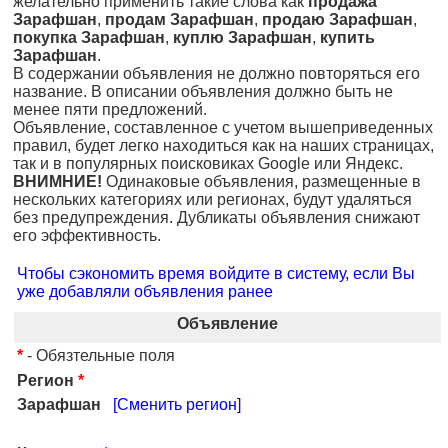
желательно применить такие слова как
продажа
Зарафшан
,
продам Зарафшан
,
продаю Зарафшан
,
покупка Зарафшан
,
куплю Зарафшан
,
купить
Зарафшан
.
В содержании объявления не должно повторяться его
название. В описании объявления должно быть не
менее пяти предложений.
Объявление, составленное с учетом вышеприведенных
правил, будет легко находиться как на наших страницах,
так и в популярных поисковиках Google или Яндекс.
ВНИМНИЕ!
Одинаковые объявления, размещенные в
нескольких категориях или регионах, будут удаляться
без предупреждения. Дубликаты объявления снижают
его эффективность.
Чтобы сэкономить время войдите в систему, если Вы
уже добавляли объявления ранее
Объявление
*
- Обязтельные поля
Регион
*
Зарафшан
[Сменить регион]