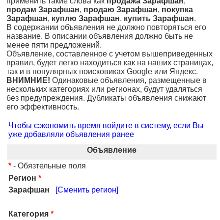
применить такие слова как
продажа Зарафшан
,
продам Зарафшан
,
продаю Зарафшан
,
покупка
Зарафшан
,
куплю Зарафшан
,
купить Зарафшан
.
В содержании объявления не должно повторяться его
название. В описании объявления должно быть не
менее пяти предложений.
Объявление, составленное с учетом вышеприведенных
правил, будет легко находиться как на наших страницах,
так и в популярных поисковиках Google или Яндекс.
ВНИМНИЕ!
Одинаковые объявления, размещенные в
нескольких категориях или регионах, будут удаляться
без предупреждения. Дубликаты объявления снижают
его эффективность.
Чтобы сэкономить время войдите в систему, если Вы
уже добавляли объявления ранее
Объявление
*
- Обязтельные поля
Регион
*
Зарафшан
[Сменить регион]
Категория
*