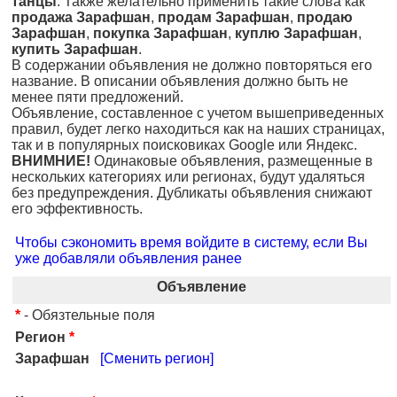
танцы
. Также желательно применить такие слова как
продажа Зарафшан
,
продам Зарафшан
,
продаю
Зарафшан
,
покупка Зарафшан
,
куплю Зарафшан
,
купить Зарафшан
.
В содержании объявления не должно повторяться его
название. В описании объявления должно быть не
менее пяти предложений.
Объявление, составленное с учетом вышеприведенных
правил, будет легко находиться как на наших страницах,
так и в популярных поисковиках Google или Яндекс.
ВНИМНИЕ!
Одинаковые объявления, размещенные в
нескольких категориях или регионах, будут удаляться
без предупреждения. Дубликаты объявления снижают
его эффективность.
Чтобы сэкономить время войдите в систему, если Вы
уже добавляли объявления ранее
Объявление
*
- Обязтельные поля
Регион
*
Зарафшан
[Сменить регион]