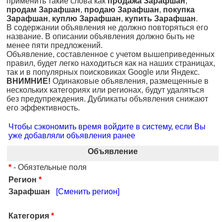
применить такие слова как
продажа Зарафшан
,
продам Зарафшан
,
продаю Зарафшан
,
покупка
Зарафшан
,
куплю Зарафшан
,
купить Зарафшан
.
В содержании объявления не должно повторяться его
название. В описании объявления должно быть не
менее пяти предложений.
Объявление, составленное с учетом вышеприведенных
правил, будет легко находиться как на наших страницах,
так и в популярных поисковиках Google или Яндекс.
ВНИМНИЕ!
Одинаковые объявления, размещенные в
нескольких категориях или регионах, будут удаляться
без предупреждения. Дубликаты объявления снижают
его эффективность.
Чтобы сэкономить время войдите в систему, если Вы
уже добавляли объявления ранее
Объявление
*
- Обязтельные поля
Регион
*
Зарафшан
[Сменить регион]
Категория
*