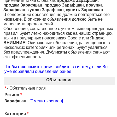
применить такие слова как
продажа Зарафшан
,
продам Зарафшан
,
продаю Зарафшан
,
покупка
Зарафшан
,
куплю Зарафшан
,
купить Зарафшан
.
В содержании объявления не должно повторяться его
название. В описании объявления должно быть не
менее пяти предложений.
Объявление, составленное с учетом вышеприведенных
правил, будет легко находиться как на наших страницах,
так и в популярных поисковиках Google или Яндекс.
ВНИМНИЕ!
Одинаковые объявления, размещенные в
нескольких категориях или регионах, будут удаляться
без предупреждения. Дубликаты объявления снижают
его эффективность.
Чтобы сэкономить время войдите в систему, если Вы
уже добавляли объявления ранее
Объявление
*
- Обязтельные поля
Регион
*
Зарафшан
[Сменить регион]
Категория
*